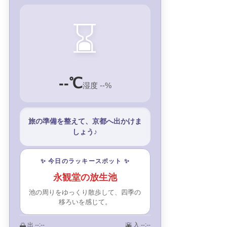
⌛
--℃
湿度 --%
旅の準備を整えて、京都へ出かけま
しょう♪
✨ 今日のラッキースポット ✨
永観堂の放生池
池の周りをゆっくり散歩して、四季の
移ろいを感じて。
🌅 出
--:--
🌇 入
--:--