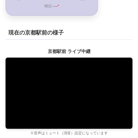
明日:
--
--°
現在の京都駅前の様子
京都駅前 ライブ中継
※音声はミュート（消音）設定になっています