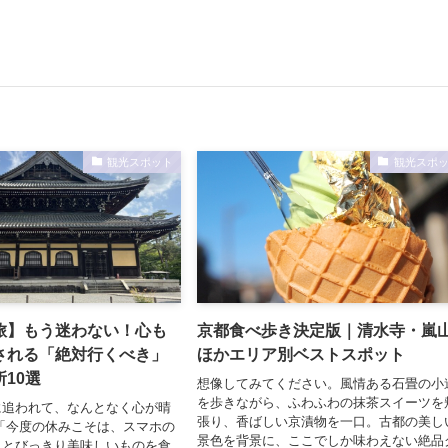
観光スポット
観光スポ
旅】もう迷わない！心も
京都食べ歩き決定版｜清水寺・嵐
される「絶対行くべき」
ほかエリア別ベストスポット
10選
想像してみてください。風情ある石畳の小
を歩きながら、ふわふわの抹茶スイーツを
に追われて、なんとなく心が晴
張り、香ばしい京漬物を一口。古都の美し
「今度の休みこそは、スマホの
景色を背景に、ここでしか味わえない絶品
、とびっきり美味しいものを食