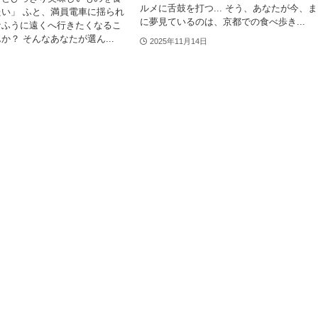
ルメに舌鼓を打つ... そう、あなたが今、
い」 ふと、満員電車に揺られ
に夢見ているのは、京都での食べ歩き...
なふうに遠くへ行きたくなるこ
か？ そんなあなたが選ん...
2025年11月14日