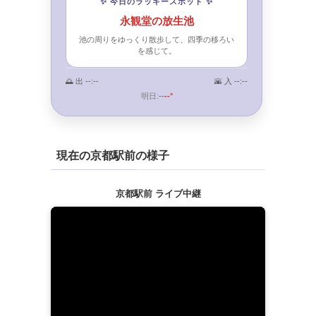
✨ 今日のラッキースポット ✨
永観堂の放生池
池の周りをゆっくり散歩して、四季の移ろい
を感じて。
🌅 出
--:--
🌇 入
--:--
明日:
--
--°
現在の京都駅前の様子
京都駅前 ライブ中継