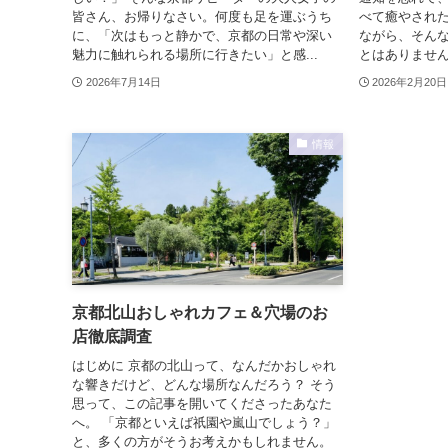
皆さん、お帰りなさい。何度も足を運ぶうち
べて癒やされた
に、「次はもっと静かで、京都の日常や深い
ながら、そん
魅力に触れられる場所に行きたい」と感...
とはありません
2026年7月14日
2026年2月20日
情報
京都北山おしゃれカフェ＆穴場のお
店徹底調査
はじめに 京都の北山って、なんだかおしゃれ
な響きだけど、どんな場所なんだろう？ そう
思って、この記事を開いてくださったあなた
へ。 「京都といえば祇園や嵐山でしょう？」
と、多くの方がそうお考えかもしれません。