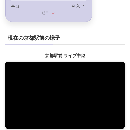
🌅 出
--:--
🌇 入
--:--
明日:
--
--°
現在の京都駅前の様子
京都駅前 ライブ中継