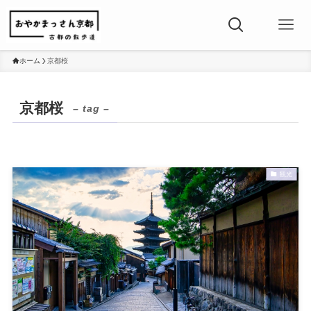
ホーム
京都桜
京都桜
– tag –
観光