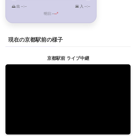
🌅 出
--:--
🌇 入
--:--
明日:
--
--°
現在の京都駅前の様子
京都駅前 ライブ中継