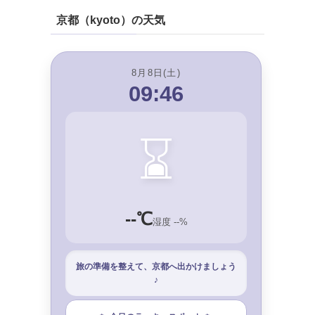
京都（kyoto）の天気
8月8日(土)
09:46
⌛
--℃
湿度 --%
旅の準備を整えて、京都へ出かけましょう
♪