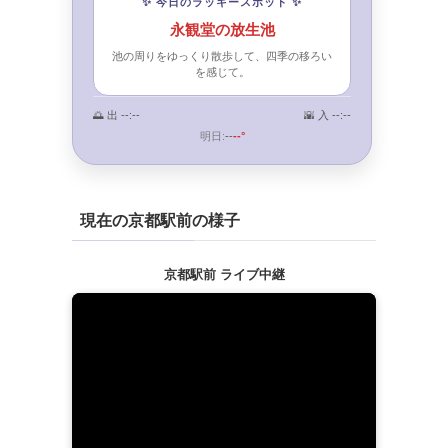
✨ 今日のラッキースポット ✨
永観堂の放生池
池の周りをゆっくり散歩して、四季の移ろい
を感じて。
🌅 出
--:--
🌇 入
--:--
明日:
--
--°
現在の京都駅前の様子
京都駅前 ライブ中継