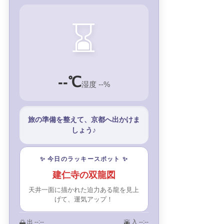
⌛
--℃
湿度 --%
旅の準備を整えて、京都へ出かけま
しょう♪
✨ 今日のラッキースポット ✨
建仁寺の双龍図
天井一面に描かれた迫力ある龍を見上
げて、運気アップ！
🌅 出
--:--
🌇 入
--:--