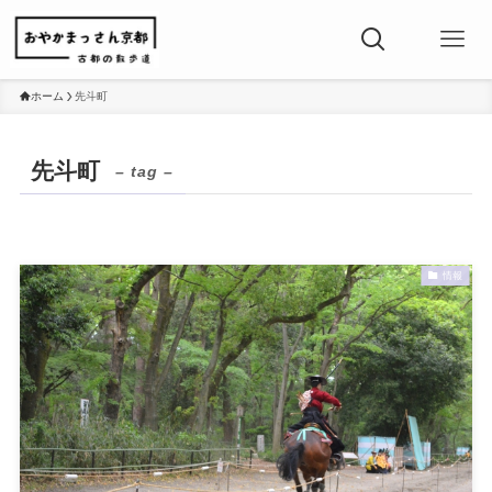
ホーム
先斗町
先斗町
– tag –
情報