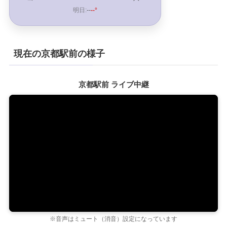
明日:
--
--°
現在の京都駅前の様子
京都駅前 ライブ中継
※音声はミュート（消音）設定になっています