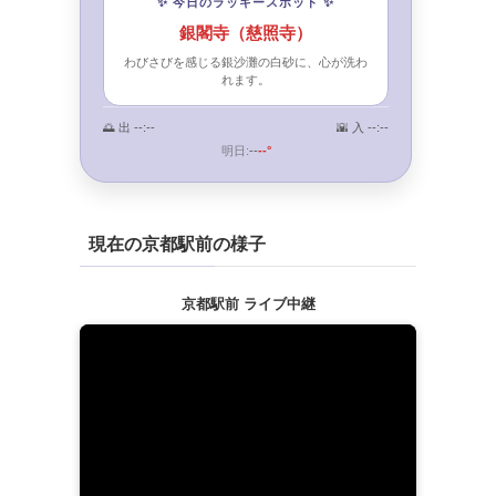
✨ 今日のラッキースポット ✨
銀閣寺（慈照寺）
わびさびを感じる銀沙灘の白砂に、心が洗わ
れます。
🌅 出
--:--
🌇 入
--:--
明日:
--
--°
現在の京都駅前の様子
京都駅前 ライブ中継