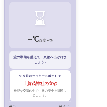
⌛
--℃
湿度 --%
旅の準備を整えて、京都へ出かけま
しょう♪
✨ 今日のラッキースポット ✨
上賀茂神社の立砂
神聖な空気の中で、旅の安全を祈願し
ましょう。
🌅 出
--:--
🌇 入
--:--