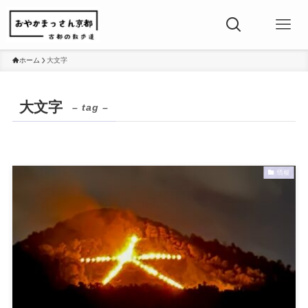
ホーム
大文字
大文字
– tag –
情報