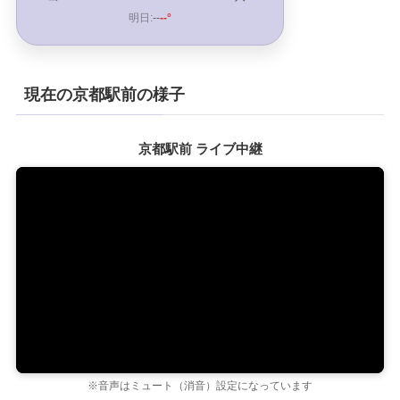
明日:
--
--°
現在の京都駅前の様子
京都駅前 ライブ中継
※音声はミュート（消音）設定になっています