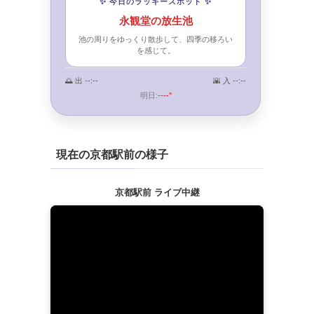
✨ 今日のラッキースポット ✨
永観堂の放生池
池の周りをゆっくり散歩して、四季の移ろい
を感じて。
🌅 出
--:--
🌇 入
--:--
明日:
--
--°
現在の京都駅前の様子
京都駅前 ライブ中継