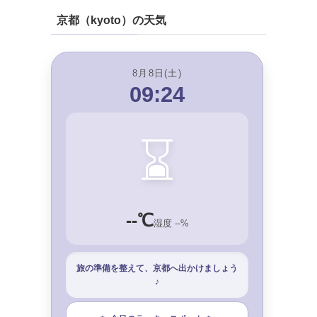
京都（kyoto）の天気
8月8日(土)
09:24
⌛
--℃
湿度 --%
旅の準備を整えて、京都へ出かけましょう
♪