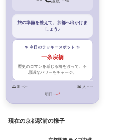
湿度 --%
旅の準備を整えて、京都へ出かけま
しょう♪
✨ 今日のラッキースポット ✨
一条戻橋
歴史のロマンを感じる橋を渡って、不
思議なパワーをチャージ。
🌅 出
--:--
🌇 入
--:--
明日:
--
--°
現在の京都駅前の様子
京都駅前 ライブ中継