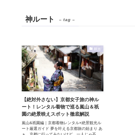
神ルート
– tag –
観光
【絶対外さない】京都女子旅の神ル
ート！レンタル着物で巡る嵐山＆祇
園の絶景映えスポット徹底解説
嵐山&祇園編｜京都着物レンタル×絶景観光ル
ート厳選ガイド 夢を叶える京都旅の始まり あ
ぁ、京都に行ってみたいけど、一人じゃ不