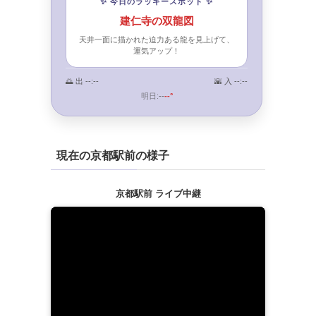
✨ 今日のラッキースポット ✨
建仁寺の双龍図
天井一面に描かれた迫力ある龍を見上げて、
運気アップ！
🌅 出
--:--
🌇 入
--:--
明日:
--
--°
現在の京都駅前の様子
京都駅前 ライブ中継