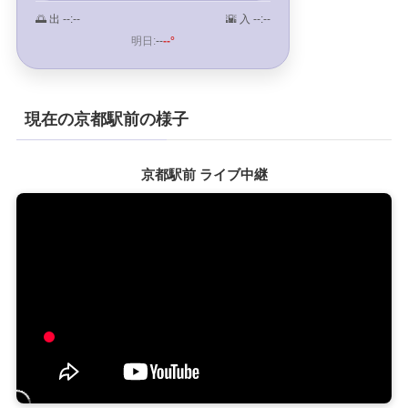
🌅 出
--:--
🌇 入
--:--
明日:
--
--°
現在の京都駅前の様子
京都駅前 ライブ中継