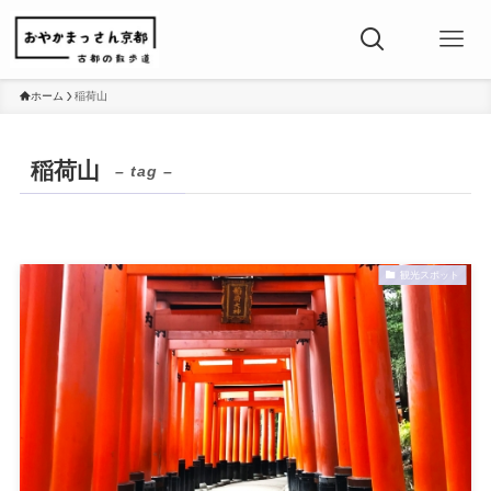
ホーム
稲荷山
稲荷山
– tag –
観光スポット