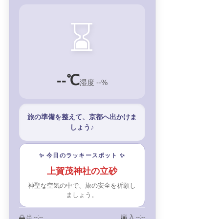
⌛
--℃
湿度 --%
旅の準備を整えて、京都へ出かけま
しょう♪
✨ 今日のラッキースポット ✨
上賀茂神社の立砂
神聖な空気の中で、旅の安全を祈願し
ましょう。
🌅 出
--:--
🌇 入
--:--