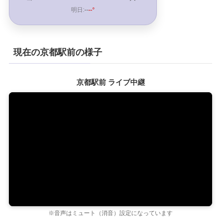
明日:
--
--°
現在の京都駅前の様子
京都駅前 ライブ中継
※音声はミュート（消音）設定になっています