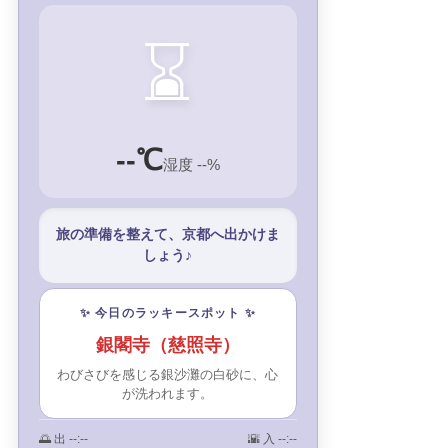
⌛
--℃
湿度 --%
旅の準備を整えて、京都へ出かけま
しょう♪
✨ 今日のラッキースポット ✨
銀閣寺（慈照寺）
わびさびを感じる銀沙灘の白砂に、心
が洗われます。
🌅 出
--:--
🌇 入
--:--