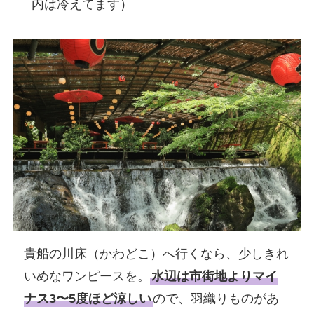
内は冷えてます）
貴船の川床（かわどこ）へ行くなら、少しきれ
いめなワンピースを。
水辺は市街地よりマイ
ナス3〜5度ほど涼しい
ので、羽織りものがあ