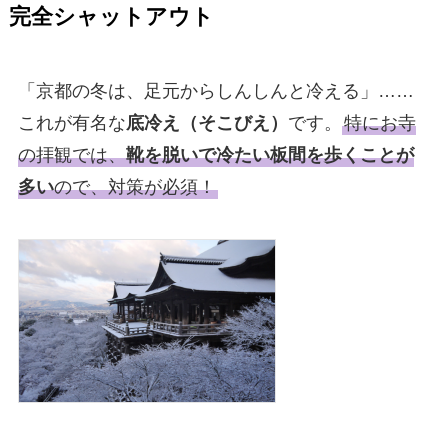
完全シャットアウト
「京都の冬は、足元からしんしんと冷える」……
これが有名な
底冷え（そこびえ）
です。
特にお寺
の拝観では、
靴を脱いで冷たい板間を歩くことが
多い
ので、対策が必須！