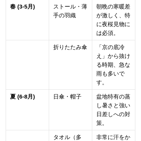
春 (3-5月)
ストール・薄
朝晩の寒暖差
手の羽織
が激しく、特
に夜桜見物に
は必須。
折りたたみ傘
「京の底冷
え」から抜け
る時期、急な
雨も多いで
す。
夏 (6-8月)
日傘・帽子
盆地特有の蒸
し暑さと強い
日差しへの対
策。
タオル（多
非常に汗をか