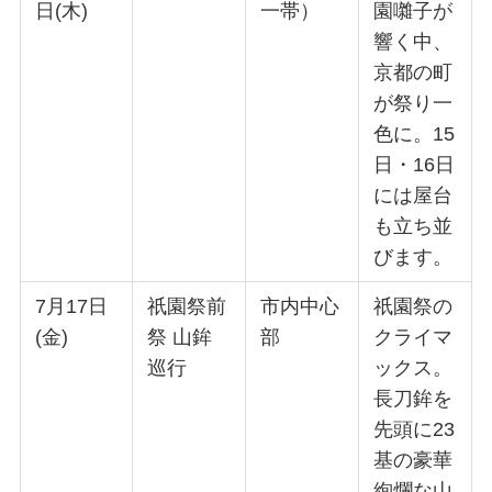
日(木)
一帯）
園囃子が
響く中、
京都の町
が祭り一
色に。15
日・16日
には屋台
も立ち並
びます。
7月17日
祇園祭前
市内中心
祇園祭の
(金)
祭 山鉾
部
クライマ
巡行
ックス。
長刀鉾を
先頭に23
基の豪華
絢爛な山