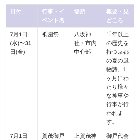
日付
行事・イ
場所
概要・見
ベント名
どころ
7月1日
祇園祭
八坂神
千年以上
(水)〜31
社・市内
の歴史を
日(金)
中心部
持つ京都
の夏の風
物詩。1
ヶ月にわ
たり様々
な神事や
行事が行
われま
す。
7月1日
賀茂御戸
上賀茂神
御戸代会