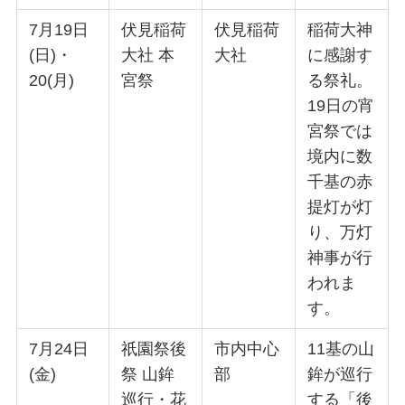
7月19日
伏見稲荷
伏見稲荷
稲荷大神
(日)・
大社 本
大社
に感謝す
20(月)
宮祭
る祭礼。
19日の宵
宮祭では
境内に数
千基の赤
提灯が灯
り、万灯
神事が行
われま
す。
7月24日
祇園祭後
市内中心
11基の山
(金)
祭 山鉾
部
鉾が巡行
巡行・花
する「後