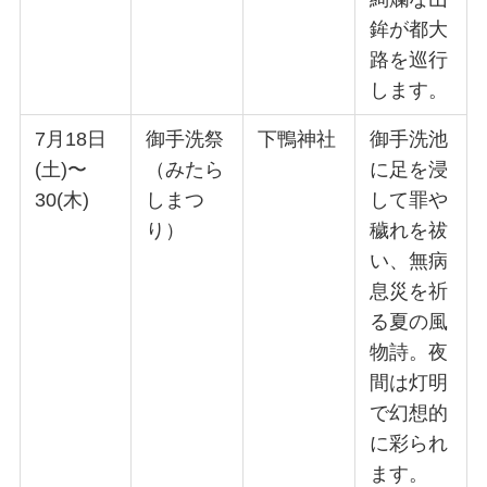
鉾が都大
路を巡行
します。
7月18日
御手洗祭
下鴨神社
御手洗池
(土)〜
（みたら
に足を浸
30(木)
しまつ
して罪や
り）
穢れを祓
い、無病
息災を祈
る夏の風
物詩。夜
間は灯明
で幻想的
に彩られ
ます。