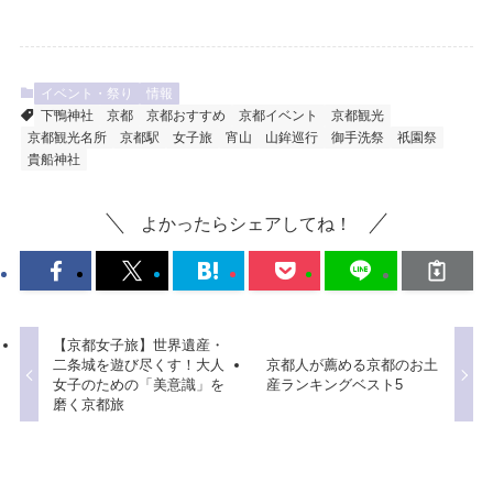
イベント・祭り
情報
下鴨神社
京都
京都おすすめ
京都イベント
京都観光
京都観光名所
京都駅
女子旅
宵山
山鉾巡行
御手洗祭
祇園祭
貴船神社
よかったらシェアしてね！
【京都女子旅】世界遺産・
二条城を遊び尽くす！大人
京都人が薦める京都のお土
女子のための「美意識」を
産ランキングベスト5
磨く京都旅