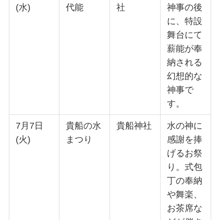
(水)
代能
社
神事の後
に、特設
舞台にて
薪能が奉
納される
幻想的な
神事で
す。
7月7日
貴船の水
貴船神社
水の神に
(火)
まつり
感謝を捧
げるお祭
り。式包
丁の奉納
や舞楽、
お茶席な