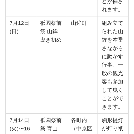
どが催さ
れます。
7月12日
祇園祭前
山鉾町
組み立て
(日)
祭 山鉾
られた山
曳き初め
鉾を本番
さながら
に動かす
行事。一
般の観光
客も参加
して曳く
ことがで
きます。
7月14日
祇園祭前
各町内
駒形提灯
(火)〜16
祭 宵山
（中京区
が灯り祇